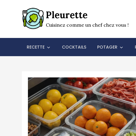
Skip
to
Pleurette
content
Cuisinez comme un chef chez vous !
RECETTE
COCKTAILS
POTAGER