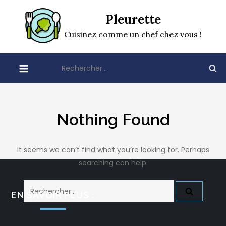
Skip
Pleurette
to
content
Cuisinez comme un chef chez vous !
Rechercher :
Nothing Found
It seems we can’t find what you’re looking for. Perhaps
searching can help.
Rechercher :
EN SAVOIR PLUS :