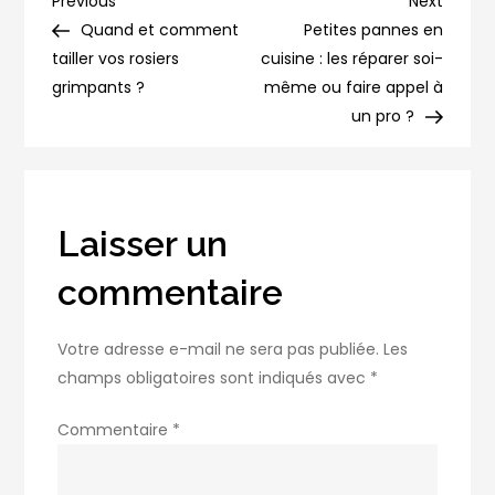
Navigation
Previous
Next
Previous
Next
de
Post
Post
Quand et comment
Petites pannes en
de
vos
tailler vos rosiers
cuisine : les réparer soi-
rosiers
grimpants ?
même ou faire appel à
l’article
jaunissent-
un pro ?
elles
?
Laisser un
commentaire
Votre adresse e-mail ne sera pas publiée.
Les
champs obligatoires sont indiqués avec
*
Commentaire
*