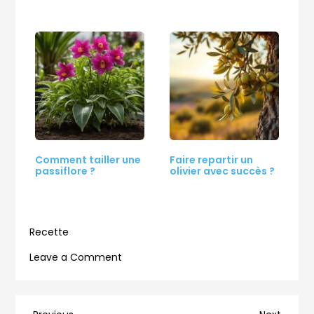
Comment tailler une
Faire repartir un
passiflore ?
olivier avec succès ?
Recette
on
Leave a Comment
Pourquoi
les
feuilles