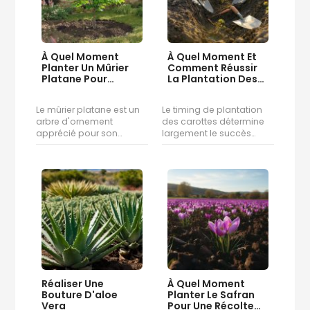
À Quel Moment
À Quel Moment Et
Planter Un Mûrier
Comment Réussir
Platane Pour
La Plantation Des…
Assurer…
Le mûrier platane est un
Le timing de plantation
arbre d'ornement
des carottes détermine
apprécié pour son…
largement le succès…
Réaliser Une
À Quel Moment
Bouture D'aloe
Planter Le Safran
Vera
Pour Une Récolte